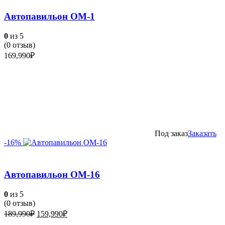
Автопавильон ОМ-1
0
из 5
(
0
отзыв)
169,990
₽
Под заказ
Заказать
-16%
Автопавильон ОМ-16
0
из 5
(
0
отзыв)
Первоначальная
Текущая
189,990
₽
159,990
₽
цена
цена: