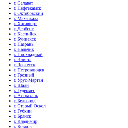
г. Салават
г. Нефтекамск
г. Октябрьский
г. Махачкала
г. Хасавюрт
г. Дербент
г. Каспийск
г. Буйнакск
г. Назрань
г. Нальчик
г. Прохладный
г. Элиста
г. Черкесск
г. Петрозаводск
г. Грозный
г. Урус-Мартан
г. Шали
г. Гудермес
г. Астрахань
г. Белгород
г. Старый Оскол
г. Губкин
г. Брянск
г. Владимир
г. Ковров