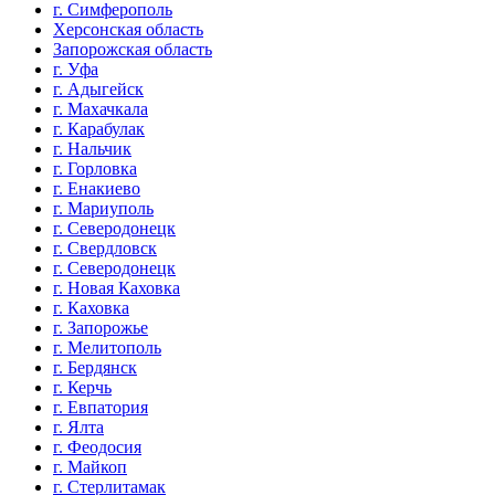
г. Симферополь
Херсонская область
Запорожская область
г. Уфа
г. Адыгейск
г. Махачкала
г. Карабулак
г. Нальчик
г. Горловка
г. Енакиево
г. Мариуполь
г. Северодонецк
г. Свердловск
г. Северодонецк
г. Новая Каховка
г. Каховка
г. Запорожье
г. Мелитополь
г. Бердянск
г. Керчь
г. Евпатория
г. Ялта
г. Феодосия
г. Майкоп
г. Стерлитамак