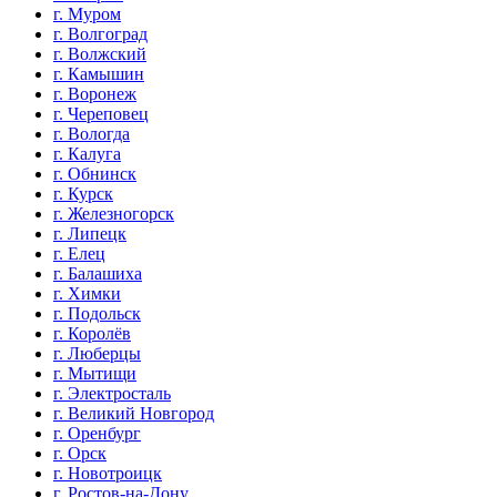
г. Муром
г. Волгоград
г. Волжский
г. Камышин
г. Воронеж
г. Череповец
г. Вологда
г. Калуга
г. Обнинск
г. Курск
г. Железногорск
г. Липецк
г. Елец
г. Балашиха
г. Химки
г. Подольск
г. Королёв
г. Люберцы
г. Мытищи
г. Электросталь
г. Великий Новгород
г. Оренбург
г. Орск
г. Новотроицк
г. Ростов-на-Дону