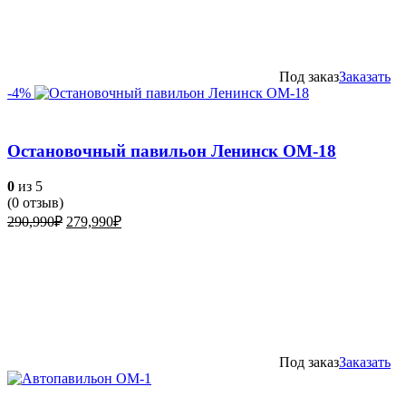
Под заказ
Заказать
-4%
Остановочный павильон Ленинск ОМ-18
0
из 5
(
0
отзыв)
Первоначальная
Текущая
290,990
₽
279,990
₽
цена
цена:
составляла
279,990₽.
290,990₽.
Под заказ
Заказать