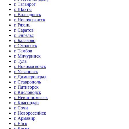
г. Таганрог
г. Шахты
г. Волгодонск
г. Новочеркасск
г. Рязань
г. Саратов
г. Энгельс
г. Балаково
г. Смоленск
г. Тамбов
г. Мичуринск
г. Тула
г. Новомосковск
г. Ульяновск
г. Димитровград
г. Ставрополь
г. Пятигорск
г. Кисловодск
г. Невинномысск
г. Краснодар
г. Сочи
г. Новороссийск
г. Армавир
г. Ейск
г. Крым