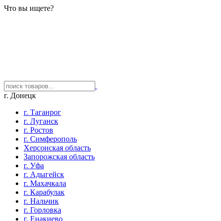
Что вы ищете?
г. Донецк
г. Таганрог
г. Луганск
г. Ростов
г. Симферополь
Херсонская область
Запорожская область
г. Уфа
г. Адыгейск
г. Махачкала
г. Карабулак
г. Нальчик
г. Горловка
г. Енакиево