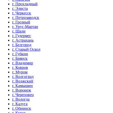
г. Прохладный
г. Элиста
г. Черкесск
г. Петрозаводск
г. Грозный
г. Урус-Мартан
г. Шали
г. Гудермес
г. Астрахань
г. Белгород
г. Старый Оскол
г. Губкин
г. Брянск
г. Владимир
г. Ковров
г. Муром
г. Волгоград
г. Волжский
г. Камышин
г. Воронеж
г. Череповец
г. Вологда
г. Калуга
г. Обнинск
г. Курск