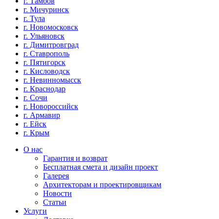
г. Тамбов
г. Мичуринск
г. Тула
г. Новомосковск
г. Ульяновск
г. Димитровград
г. Ставрополь
г. Пятигорск
г. Кисловодск
г. Невинномысск
г. Краснодар
г. Сочи
г. Новороссийск
г. Армавир
г. Ейск
г. Крым
О нас
Гарантия и возврат
Бесплатная смета и дизайн проект
Галерея
Архитекторам и проектировщикам
Новости
Статьи
Услуги