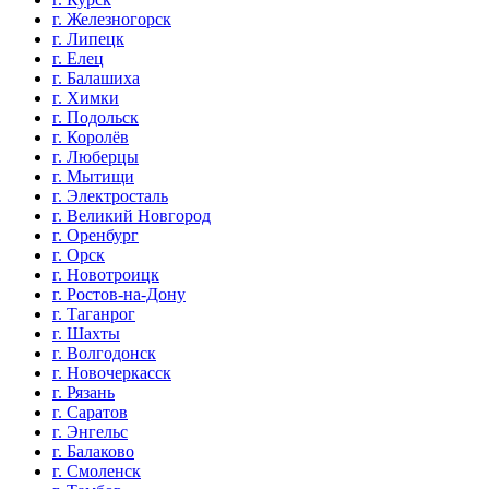
г. Железногорск
г. Липецк
г. Елец
г. Балашиха
г. Химки
г. Подольск
г. Королёв
г. Люберцы
г. Мытищи
г. Электросталь
г. Великий Новгород
г. Оренбург
г. Орск
г. Новотроицк
г. Ростов-на-Дону
г. Таганрог
г. Шахты
г. Волгодонск
г. Новочеркасск
г. Рязань
г. Саратов
г. Энгельс
г. Балаково
г. Смоленск