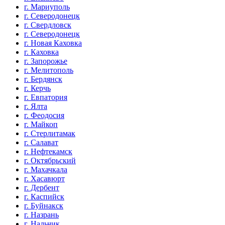
г. Мариуполь
г. Северодонецк
г. Свердловск
г. Северодонецк
г. Новая Каховка
г. Каховка
г. Запорожье
г. Мелитополь
г. Бердянск
г. Керчь
г. Евпатория
г. Ялта
г. Феодосия
г. Майкоп
г. Стерлитамак
г. Салават
г. Нефтекамск
г. Октябрьский
г. Махачкала
г. Хасавюрт
г. Дербент
г. Каспийск
г. Буйнакск
г. Назрань
г. Нальчик