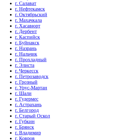
г. Салават
г. Нефтекамск
г. Октябрьский
г. Махачкала
г. Хасавюрт
г. Дербент
г. Каспийск
г. Буйнакск
г. Назрань
г. Нальчик
г. Прохладный
г. Элиста
г. Черкесск
г. Петрозаводск
г. Грозный
г. Урус-Мартан
г. Шали
г. Гудермес
г. Астрахань
г. Белгород
г. Старый Оскол
г. Губкин
г. Брянск
г. Владимир
г. Ковров