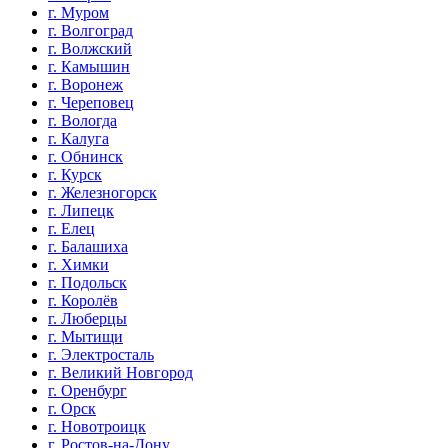
г. Муром
г. Волгоград
г. Волжский
г. Камышин
г. Воронеж
г. Череповец
г. Вологда
г. Калуга
г. Обнинск
г. Курск
г. Железногорск
г. Липецк
г. Елец
г. Балашиха
г. Химки
г. Подольск
г. Королёв
г. Люберцы
г. Мытищи
г. Электросталь
г. Великий Новгород
г. Оренбург
г. Орск
г. Новотроицк
г. Ростов-на-Дону