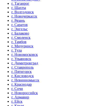
г. Таганрог
г. Шахты
г. Волгодонск
г. Новочеркасск
г. Рязань
г. Саратов
г. Энгельс
г. Балаково
г. Смоленск
г. Тамбов
г. Мичуринск
г. Тула
г. Новомосковск
г. Ульяновск
г. Димитровград
г. Ставрополь
г. Пятигорск
г. Кисловодск
г. Невинномысск
г. Краснодар
г. Сочи
г. Новороссийск
г. Армавир
г. Ейск
г. Крым