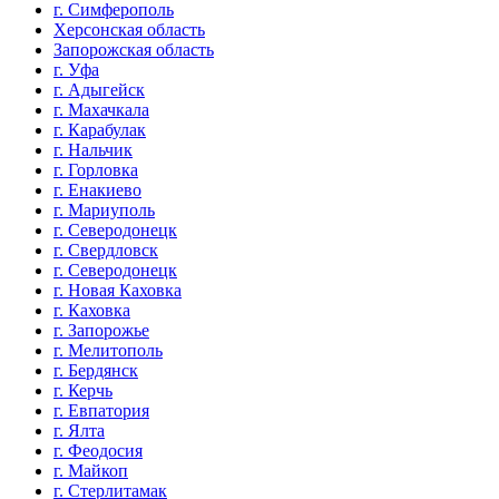
г. Симферополь
Херсонская область
Запорожская область
г. Уфа
г. Адыгейск
г. Махачкала
г. Карабулак
г. Нальчик
г. Горловка
г. Енакиево
г. Мариуполь
г. Северодонецк
г. Свердловск
г. Северодонецк
г. Новая Каховка
г. Каховка
г. Запорожье
г. Мелитополь
г. Бердянск
г. Керчь
г. Евпатория
г. Ялта
г. Феодосия
г. Майкоп
г. Стерлитамак