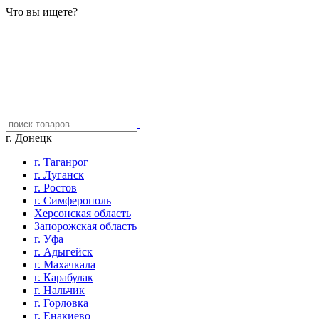
Что вы ищете?
г. Донецк
г. Таганрог
г. Луганск
г. Ростов
г. Симферополь
Херсонская область
Запорожская область
г. Уфа
г. Адыгейск
г. Махачкала
г. Карабулак
г. Нальчик
г. Горловка
г. Енакиево