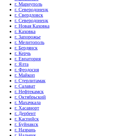
г. Мариуполь
г. Северодонецк
г. Свердловск
г. Северодонецк
г. Новая Каховка
г. Каховка
г. Запорожье
г. Мелитополь
г. Бердянск
г. Керчь
г. Евпатория
г. Ялта
г. Феодосия
г. Майкоп
г. Стерлитамак
г. Салават
г. Нефтекамск
г. Октябрьский
г. Махачкала
г. Хасавюрт
г. Дербент
г. Каспийск
г. Буйнакск
г. Назрань
г. Нальчик