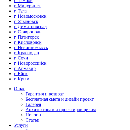
г. Тамбов
г. Мичуринск
г. Тула
г. Новомосковск
г. Ульяновск
г. Димитровград
г. Ставрополь
г. Пятигорск
г. Кисловодск
г. Невинномысск
г. Краснодар
г. Сочи
г. Новороссийск
г. Армавир
г. Ейск
г. Крым
О нас
Гарантия и возврат
Бесплатная смета и дизайн проект
Галерея
Архитекторам и проектировщикам
Новости
Статьи
Услуги