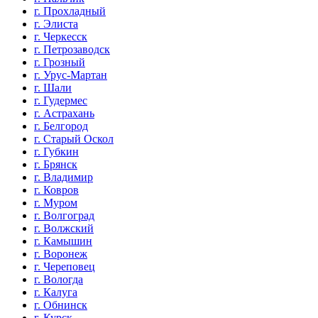
г. Прохладный
г. Элиста
г. Черкесск
г. Петрозаводск
г. Грозный
г. Урус-Мартан
г. Шали
г. Гудермес
г. Астрахань
г. Белгород
г. Старый Оскол
г. Губкин
г. Брянск
г. Владимир
г. Ковров
г. Муром
г. Волгоград
г. Волжский
г. Камышин
г. Воронеж
г. Череповец
г. Вологда
г. Калуга
г. Обнинск
г. Курск