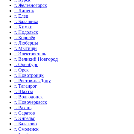
г. Железногорск
г. Липецк
г. Елец
г. Балашиха
г. Химки
г. Подольск
г. Королёв
г. Люберцы
г. Мытищи
г. Электросталь
г. Великий Новгород
г. Оренбург
г. Орск
г. Новотроицк
г. Ростов-на-Дону
г. Таганрог
г. Шахты
г. Волгодонск
г. Новочеркасск
г. Рязань
г. Саратов
г. Энгельс
г. Балаково
г. Смоленск