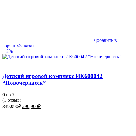
Добавить в
корзину
Заказать
-12%
Детский игровой комплекс ИК600042
“Новочеркасск”
0
из 5
(
1
отзыв)
Первоначальная
Текущая
339,990
₽
299,990
₽
цена
цена:
составляла
299,990₽.
339,990₽.