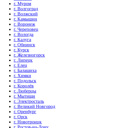
г. Муром
г. Волгоград
г. Волжский
г. Камышин
г. Воронеж
г. Череповец
г. Вологда
г. Калуга
г. Обнинск
г. Курск
г. Железногорск
г. Липецк
г. Елец
г. Балашиха
г. Химки
г. Подольск
г. Королёв
г. Люберцы
г. Мытищи
г. Электросталь
г. Великий Новгород
г. Оренбург
г. Орск
г. Новотроицк
г. Ростов-на-Дону