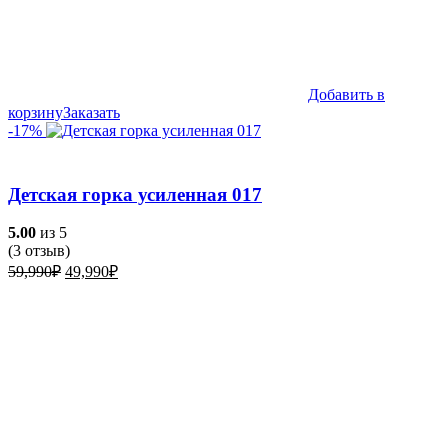
Добавить в
корзину
Заказать
-17%
Детская горка усиленная 017
5.00
из 5
(
3
отзыв)
Первоначальная
Текущая
59,990
₽
49,990
₽
цена
цена:
составляла
49,990₽.
59,990₽.