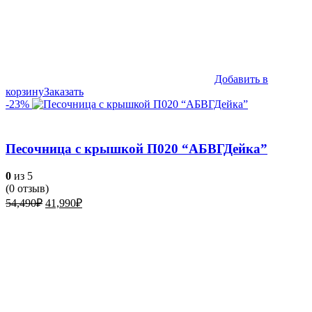
Добавить в
корзину
Заказать
-23%
Песочница с крышкой П020 “АБВГДейка”
0
из 5
(
0
отзыв)
Первоначальная
Текущая
54,490
₽
41,990
₽
цена
цена:
составляла
41,990₽.
54,490₽.