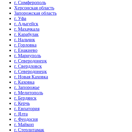
г. Симферополь
Херсонская область
Запорожская область
г. Уфа
г. Адыгейск
г. Махачкала
г. Карабулак
г. Нальчик
г. Горловка
г. Енакиево
г. Мариуполь
г. Северодонецк
г. Свердловск
г. Северодонецк
г. Новая Каховка
г. Каховка
г. Запорожье
г. Мелитополь
г. Бердянск
г. Керчь
г. Евпатория
г. Ялта
г. Феодосия
г. Майкоп
г. Стерлитамак