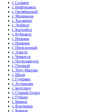
г. Салават
г. Нефтекамск
г. Октябрьский
г. Махачкала
г. Хасавюрт
г. Дербент
г. Каспийск
г. Буйнакск
г. Назрань
г. Нальчик
г. Прохладный
г. Элиста
г. Черкесск
г. Петрозаводск
г. Грозный
г. Урус-Мартан
г. Шали
г. Гудермес
г. Астрахань
г. Белгород
г. Старый Оскол
г. Губкин
г. Брянск
г. Владимир
г. Ковров