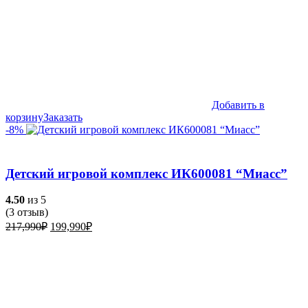
Добавить в
корзину
Заказать
-8%
Детский игровой комплекс ИК600081 “Миасс”
4.50
из 5
(
3
отзыв)
Первоначальная
Текущая
217,990
₽
199,990
₽
цена
цена:
составляла
199,990₽.
217,990₽.