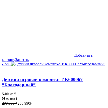
Добавить в
корзину
Заказать
-15%
Детский игровой комплекс ИК600067
“Благодарный”
5.00
из 5
(
4
отзыв)
Первоначальная
Текущая
299,990
₽
255,990
₽
цена
цена: