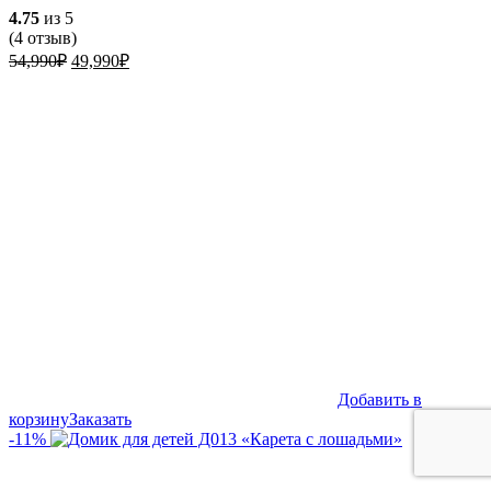
4.75
из 5
(
4
отзыв)
Первоначальная
Текущая
54,990
₽
49,990
₽
цена
цена:
составляла
49,990₽.
54,990₽.
Добавить в
корзину
Заказать
-11%