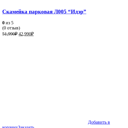
Скамейка парковая Л005 “Идэр”
0
из 5
(
0
отзыв)
Первоначальная
Текущая
51,990
₽
42,990
₽
цена
цена:
составляла
42,990₽.
51,990₽.
Добавить в
корзину
Заказать