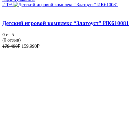
-11%
Детский игровой комплекс “Златоуст” ИК610081
0
из 5
(
0
отзыв)
Первоначальная
Текущая
179,490
₽
159,990
₽
цена
цена:
составляла
159,990₽.
179,490₽.