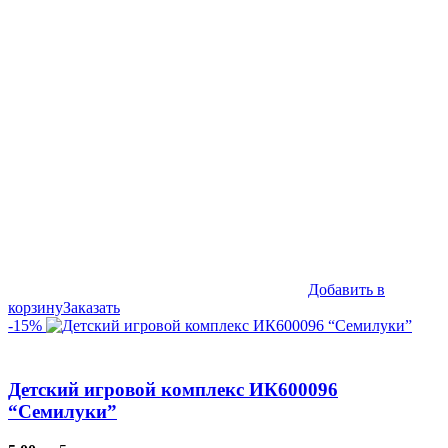
составляла
255,990₽.
299,990₽.
Добавить в
корзину
Заказать
-15%
Детский игровой комплекс ИК600096
“Семилуки”