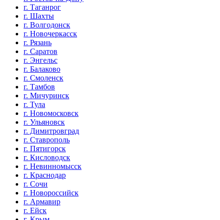
г. Таганрог
г. Шахты
г. Волгодонск
г. Новочеркасск
г. Рязань
г. Саратов
г. Энгельс
г. Балаково
г. Смоленск
г. Тамбов
г. Мичуринск
г. Тула
г. Новомосковск
г. Ульяновск
г. Димитровград
г. Ставрополь
г. Пятигорск
г. Кисловодск
г. Невинномысск
г. Краснодар
г. Сочи
г. Новороссийск
г. Армавир
г. Ейск
г. Крым