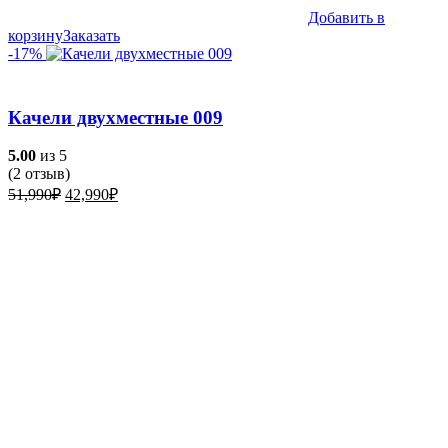
Добавить в
корзину
Заказать
-17%
Качели двухместные 009
5.00
из 5
(
2
отзыв)
Первоначальная
Текущая
51,990
₽
42,990
₽
цена
цена:
составляла
42,990₽.
51,990₽.