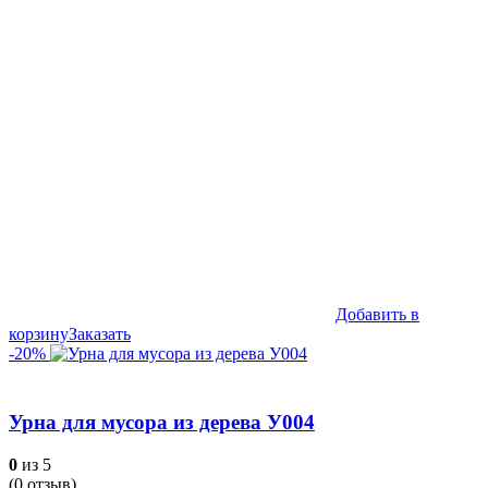
составляла
43,990₽.
45,990₽.
Добавить в
корзину
Заказать
-20%
Урна для мусора из дерева У004
0
из 5
(
0
отзыв)