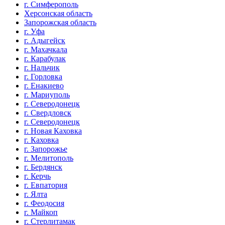
г. Симферополь
Херсонская область
Запорожская область
г. Уфа
г. Адыгейск
г. Махачкала
г. Карабулак
г. Нальчик
г. Горловка
г. Енакиево
г. Мариуполь
г. Северодонецк
г. Свердловск
г. Северодонецк
г. Новая Каховка
г. Каховка
г. Запорожье
г. Мелитополь
г. Бердянск
г. Керчь
г. Евпатория
г. Ялта
г. Феодосия
г. Майкоп
г. Стерлитамак