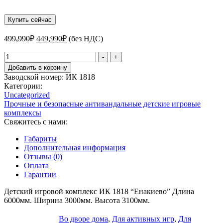
Купить сейчас
Первоначальная
Текущая
499,990
₽
449,990
₽
(без НДС)
цена
цена:
составляла
Количество
449,990₽.
-
+
товара
499,990₽.
Добавить в корзину
Детский
Заводской номер:
ИК 1818
игровой
Категории:
комплекс
Uncategorized
ИК
Прочные и безопасные антивандальные детские игровые
1818
комплексы
"Енакиево"
Свяжитесь с нами:
Габариты
Дополнительная информация
Отзывы (0)
Оплата
Гарантии
Детский игровой комплекс ИК 1818 “Енакиево” Длина
6000мм. Ширина 3000мм. Высота 3100мм.
Во дворе дома
,
Для активных игр
,
Для