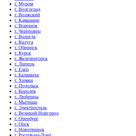
г. Муром
г. Волгоград
г. Волжский
г. Камышин
г. Воронеж
г. Череповец
г. Вологда
г. Калуга
г. Обнинск
г. Курск
г. Железногорск
г. Липецк
г. Елец
г. Балашиха
г. Химки
г. Подольск
г. Королёв
г. Люберцы
г. Мытищи
г. Электросталь
г. Великий Новгород
г. Оренбург
г. Орск
г. Новотроицк
г. Ростов-на-Дону