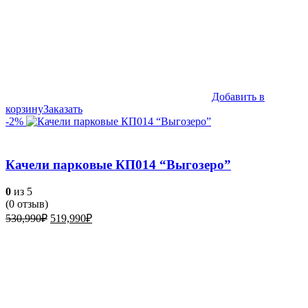
Добавить в
корзину
Заказать
-2%
Качели парковые КП014 “Выгозеро”
0
из 5
(
0
отзыв)
Первоначальная
Текущая
530,990
₽
519,990
₽
цена
цена:
составляла
519,990₽.
530,990₽.