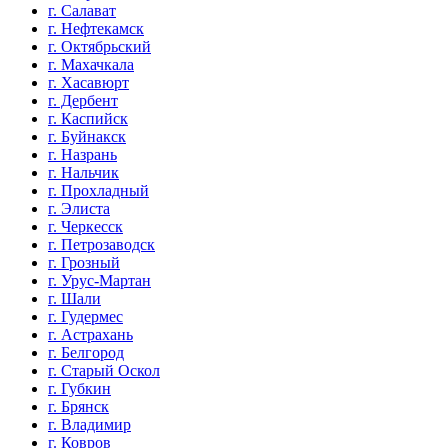
г. Салават
г. Нефтекамск
г. Октябрьский
г. Махачкала
г. Хасавюрт
г. Дербент
г. Каспийск
г. Буйнакск
г. Назрань
г. Нальчик
г. Прохладный
г. Элиста
г. Черкесск
г. Петрозаводск
г. Грозный
г. Урус-Мартан
г. Шали
г. Гудермес
г. Астрахань
г. Белгород
г. Старый Оскол
г. Губкин
г. Брянск
г. Владимир
г. Ковров