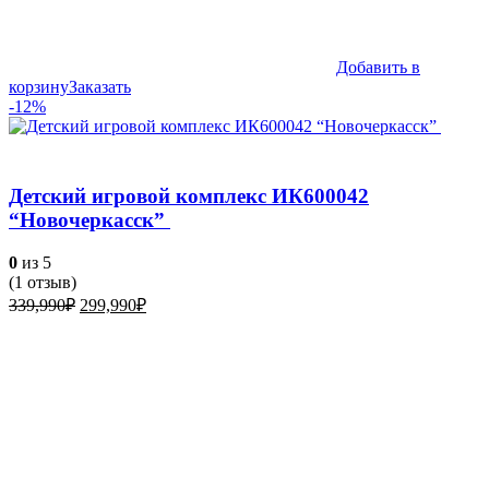
Добавить в
корзину
Заказать
-12%
Детский игровой комплекс ИК600042
“Новочеркасск”
0
из 5
(
1
отзыв)
Первоначальная
Текущая
339,990
₽
299,990
₽
цена
цена:
составляла
299,990₽.
339,990₽.