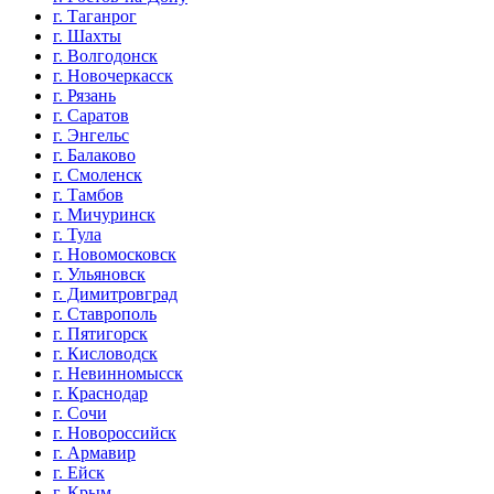
г. Таганрог
г. Шахты
г. Волгодонск
г. Новочеркасск
г. Рязань
г. Саратов
г. Энгельс
г. Балаково
г. Смоленск
г. Тамбов
г. Мичуринск
г. Тула
г. Новомосковск
г. Ульяновск
г. Димитровград
г. Ставрополь
г. Пятигорск
г. Кисловодск
г. Невинномысск
г. Краснодар
г. Сочи
г. Новороссийск
г. Армавир
г. Ейск
г. Крым