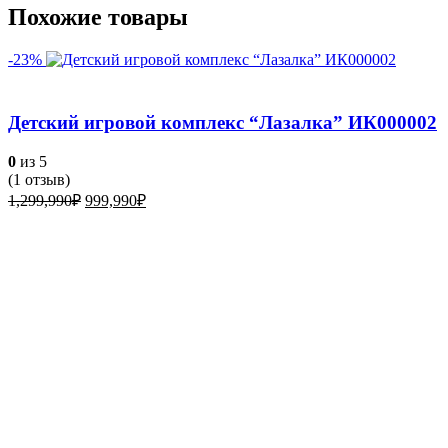
Похожие товары
-23%
Детский игровой комплекс “Лазалка” ИК000002
0
из 5
(
1
отзыв)
Первоначальная
Текущая
1,299,990
₽
999,990
₽
цена
цена:
составляла
999,990₽.
1,299,990₽.