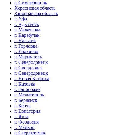
г. Симферополь
Херсонская область
Запорожская область
г. Уфа
г. Адыгейск
г. Махачкала
г. Карабулак
г. Нальчик
г. Горловка
г. Енакиево
г. Мариуполь
г. Северодонецк
г. Свердловск
г. Северодонецк
г. Новая Каховка
г. Каховка
г. Запорожье
г. Мелитополь
г. Бердянск
г. Керчь
г. Евпатория
г. Ялта
г. Феодосия
г. Майкоп
г. Стерлитамак