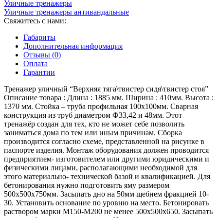
Уличные тренажеры
тяга\твистер
Уличные тренажеры антивандальныe
сидя\твистер
Свяжитесь с нами:
стоя"
Габариты
Дополнительная информация
Отзывы (0)
Оплата
Гарантии
Тренажер уличный “Верхняя тяга\твистер сидя\твистер стоя”
Описание товара : Длина : 1885 мм. Ширина : 410мм. Высота :
1370 мм. Стойка – труба профильная 100х100мм. Сварная
конструкция из труб диаметром Ф33,42 и 48мм.
Этот
тренажёр создан для тех, кто не может себе позволить
заниматься дома по тем или иным причинам.
Сборка
производится согласно схеме, представленной на рисунке в
паспорте изделия. Монтаж оборудования должен проводится
предприятием- изготовителем или другими юридическими и
физическими лицами, располагающими необходимой для
этого материально- технической базой и квалификацией. Для
бетонирования нужно подготовить яму размером
500х500х750мм. Засыпать дно на 50мм щебнем фракцией 10-
30. Установить основание по уровню на место. Бетонировать
раствором марки М150-М200 не менее 500х500х650. Засыпать