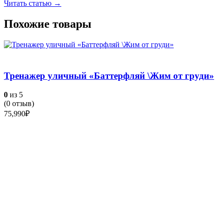
Читать статью →
Похожие товары
Тренажер уличный «Баттерфляй \Жим от груди»
0
из 5
(
0
отзыв)
75,990
₽